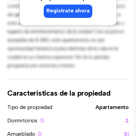
contemporáneo está equipada con electrodomésticos
Regístrate ahora
de gama alta. Con su ubicación privilegiada, estarás a
solo unos pasos de los mejores restaurantes, tiendas y
lugares de entretenimiento de la ciudad. Con un precio
asequible de € 850, este apartamento es una
oportunidad fantástica para disfrutar de la vida en la
ciudad en su máxima expresión. No te lo pierdas:
¡programa una visita hoy mismo!
Características de la propiedad
Tipo de propiedad
Apartamento
Dormitorios
2
Amueblado
Sí