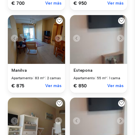
€ 700
Ver más
€ 950
Ver más
Manilva
Estepona
Apartamento
|
83 m²
|
2 camas
Apartamento
|
55 m²
|
1 cama
€ 875
Ver más
€ 850
Ver más