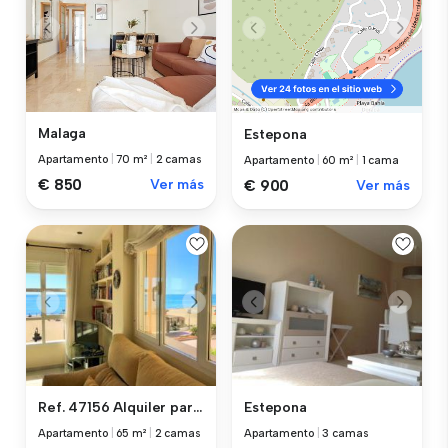
Malaga
Estepona
Apartamento
|
70 m²
|
2 camas
Apartamento
|
60 m²
|
1 cama
€ 850
Ver más
€ 900
Ver más
Ref. 47156 Alquiler para co...
Estepona
Apartamento
|
65 m²
|
2 camas
Apartamento
|
3 camas