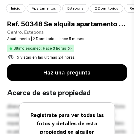
Inicio
Apartamentos
Estepona
2 Dormitorios
Re
Ref. 50348 Se alquila apartamento en Estepona pueblo
Centro, Estepona
Apartamento
|
2 Dormitorios
|
hace 5 meses
Último escaneo: Hace 3 horas
6 vistas en las últimas 24 horas
Haz una pregunta
Acerca de esta propiedad
¡Bienvenido a tu nuevo hogar en Centro, Estepona! Este
moderno apartamento de 2 habitaciones ofrece un
Regístrate para ver todas las
espacio de vida elegante y acogedor. El diseño diáfano
fotos y detalles de esta
es perfecto para el entretenimiento, y la cocina de estilo
propiedad en alquiler