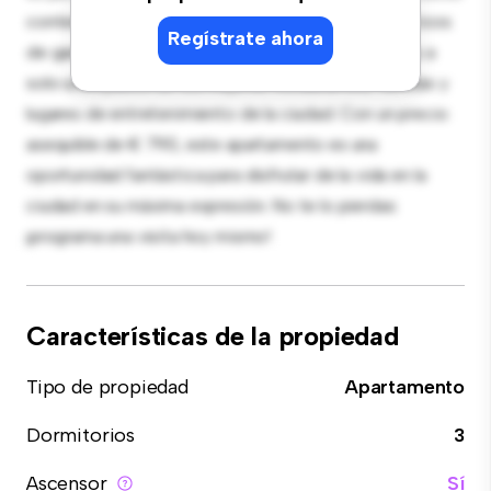
contemporáneo está equipada con electrodomésticos
Regístrate ahora
de gama alta. Con su ubicación privilegiada, estarás a
solo unos pasos de los mejores restaurantes, tiendas y
lugares de entretenimiento de la ciudad. Con un precio
asequible de € 790, este apartamento es una
oportunidad fantástica para disfrutar de la vida en la
ciudad en su máxima expresión. No te lo pierdas:
¡programa una visita hoy mismo!
Características de la propiedad
Tipo de propiedad
Apartamento
Dormitorios
3
Ascensor
Sí