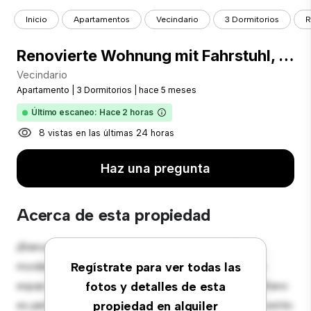
Inicio
Apartamentos
Vecindario
3 Dormitorios
R
Renovierte Wohnung mit Fahrstuhl, und mit 3 Schlafzimmern. 1 Bad und 1 Gäste- WC.
Vecindario
Apartamento
|
3 Dormitorios
|
hace 5 meses
Último escaneo: Hace 2 horas
8 vistas en las últimas 24 horas
Haz una pregunta
Acerca de esta propiedad
¡Bienvenido a tu nuevo hogar en Vecindario! Este
moderno apartamento de 3 habitaciones ofrece un
Regístrate para ver todas las
espacio de vida elegante y acogedor. El diseño diáfano
fotos y detalles de esta
es perfecto para el entretenimiento, y la cocina de estilo
propiedad en alquiler