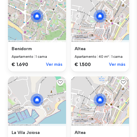
Benidorm
Altea
Apartamento
|
1 cama
Apartamento
|
40 m²
|
1 cama
€ 1.690
Ver más
€ 1.500
Ver más
La Vila Joiosa
Altea