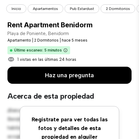
Inicio
Apartamentos
Pub Estardust
2 Dormitorios
Rent Apartment Benidorm
Playa de Poniente, Benidorm
Apartamento
|
2 Dormitorios
|
hace 5 meses
Último escaneo: 5 minutos
1 vistas en las últimas 24 horas
Haz una pregunta
Acerca de esta propiedad
¡Bienvenido a tu nuevo hogar en Playa de Poniente,
Benidorm! Este moderno apartamento de 2
Regístrate para ver todas las
habitaciones ofrece un espacio de vida elegante y
fotos y detalles de esta
acogedor. El diseño diáfano es perfecto para el
propiedad en alquiler