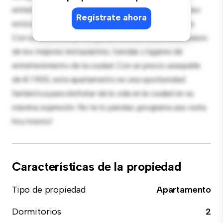
entretenimiento, y la cocina de estilo contemporáneo
Regístrate ahora
está equipada con electrodomésticos de gama alta.
Con su ubicación privilegiada, estarás a solo unos pasos
de los mejores restaurantes, tiendas y lugares de
entretenimiento de la ciudad. Con un precio asequible
de € 1.900, este apartamento es una oportunidad
fantástica para disfrutar de la vida en la ciudad en su
máxima expresión. No te lo pierdas: ¡programa una visita
hoy mismo!
Características de la propiedad
Tipo de propiedad
Apartamento
Dormitorios
2