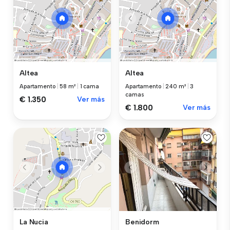
Altea
Altea
Apartamento
|
58 m²
|
1 cama
Apartamento
|
240 m²
|
3
camas
€ 1.350
Ver más
€ 1.800
Ver más
Benidorm
La Nucia