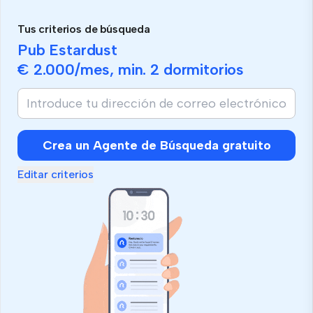
Tus criterios de búsqueda
Pub Estardust
€ 2.000
/mes, min.
2 dormitorios
Si
eres
humano,
ignora
Crea un Agente de Búsqueda gratuito
este
campo
Editar criterios