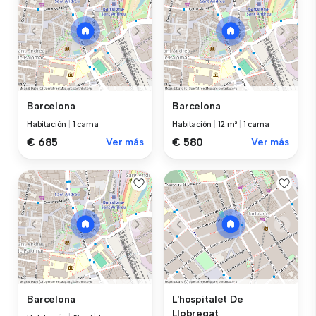
Barcelona
Barcelona
Habitación
|
1 cama
Habitación
|
12 m²
|
1 cama
€ 685
Ver más
€ 580
Ver más
Barcelona
L'hospitalet De
Llobregat