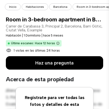
Inicio
Habitaciones
Barcelona
Room in 3-bedroom ap
Room in 3-bedroom apartment in Barcelona
Carrer de Carabassa 3, Principal 2, Barcelona, Barri Gòtic,
Ciutat Vella, Eixample
Habitación
|
1 Dormitorio
|
hace 5 meses
Último escaneo: Hace 12 horas
1 vistas en las últimas 24 horas
Haz una pregunta
Acerca de esta propiedad
¡Bienvenido a tu nueva estancia en Carrer de Carabassa
3, Principal 2, Barcelona, Barri Gòtic, Ciutat Vella,
Regístrate para ver todas las
Eixample! Esta cómoda habitación ofrece un espacio de
fotos y detalles de esta