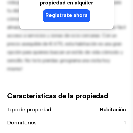
vida pacífico y privado. Amueblada con lo esencial para
propiedad en alquiler
tu disfrute, esta habitación proporciona una cama
Regístrate ahora
cómoda, un espacio de trabajo y soluciones de
almacenamiento. Con su increíble ubicación, tendrás fácil
acceso a servicios y zonas de ocio cercanas. Con un
precio asequible de € 670, esta habitación es una gran
opción para quienes buscan un estilo de vida cómodo y
sencillo. No te lo pierdas: ¡programa una visita hoy
mismo!
Características de la propiedad
Tipo de propiedad
Habitación
Dormitorios
1