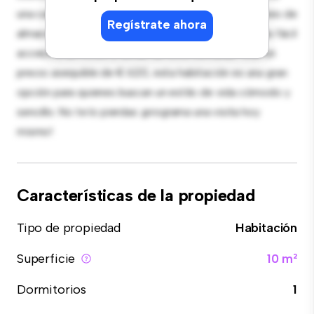
una cama cómoda, un espacio de trabajo y soluciones de
Regístrate ahora
almacenamiento. Con su increíble ubicación, tendrás fácil
acceso a servicios y zonas de ocio cercanas. Con un
precio asequible de € 620, esta habitación es una gran
opción para quienes buscan un estilo de vida cómodo y
sencillo. No te lo pierdas: ¡programa una visita hoy
mismo!
Características de la propiedad
Tipo de propiedad
Habitación
Superficie
10 m²
Dormitorios
1