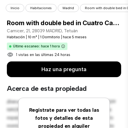
Inicio
Habitaciones
Madrid
Room with double bed in
Room with double bed in Cuatro Caminos
Carnicer, 21, 28039 MADRID, Tetuán
Habitación
|
10 m²
|
1 Dormitorio
|
hace 5 meses
Último escaneo: hace 1 hora
1 vistas en las últimas 24 horas
Haz una pregunta
Acerca de esta propiedad
¡Bienvenido a tu nueva estancia en Carnicer, 21, 28039
MADRID, Tetuán! Esta cómoda habitación ofrece un
Regístrate para ver todas las
espacio de vida pacífico y privado. Amueblada con lo
fotos y detalles de esta
esencial para tu disfrute, esta habitación proporciona
propiedad en alquiler