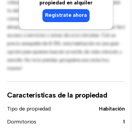
vida pacífico y privado. Amueblada con lo esencial para
propiedad en alquiler
tu disfrute, esta habitación proporciona una cama
Regístrate ahora
cómoda, un espacio de trabajo y soluciones de
almacenamiento. Con su increíble ubicación, tendrás fácil
acceso a servicios y zonas de ocio cercanas. Con un
precio asequible de € 510, esta habitación es una gran
opción para quienes buscan un estilo de vida cómodo y
sencillo. No te lo pierdas: ¡programa una visita hoy
mismo!
Características de la propiedad
Tipo de propiedad
Habitación
Dormitorios
1