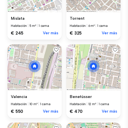
Mislata
Torrent
Habitación
|
5 m²
|
1 cama
Habitación
|
6 m²
|
1 cama
€ 245
Ver más
€ 325
Ver más
Valencia
Benetússer
Habitación
|
10 m²
|
1 cama
Habitación
|
12 m²
|
1 cama
€ 550
Ver más
€ 470
Ver más