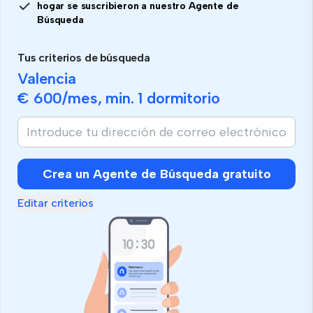
hogar se suscribieron a nuestro Agente de
Búsqueda
Tus criterios de búsqueda
Valencia
€ 600
/mes, min.
1 dormitorio
Si
eres
humano,
ignora
Crea un Agente de Búsqueda gratuito
este
campo
Editar criterios