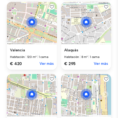
Valencia
Alaquàs
Habitación
|
120 m²
|
1 cama
Habitación
|
8 m²
|
1 cama
€ 420
Ver más
€ 295
Ver más