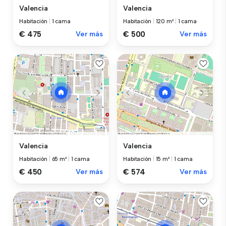
Valencia
Valencia
Habitación
|
1 cama
Habitación
|
120 m²
|
1 cama
€ 475
Ver más
€ 500
Ver más
Valencia
Valencia
Habitación
|
65 m²
|
1 cama
Habitación
|
15 m²
|
1 cama
€ 450
Ver más
€ 574
Ver más