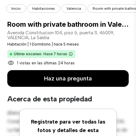
Inicio
Habitaciones
Valencia
Room with private bathr
Room with private bathroom in Valencia
Avenida Constituicion 104, piso 6, puerta 11, 46009,
VALENCIA, La Saïdia
Habitación
|
1 Dormitorio
|
hace 5 meses
Último escaneo: Hace 7 horas
1 vistas en las últimas 24 horas
Haz una pregunta
Acerca de esta propiedad
¡Bienvenido a tu nueva estancia en Avenida
Constituicion 104, piso 6, puerta 11, 46009, VALENCIA,
Regístrate para ver todas las
La Saïdia! Esta cómoda habitación ofrece un espacio de
fotos y detalles de esta