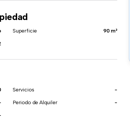
opiedad
o
Superficie
90 m²
2
0
Servicios
-
-
Periodo de Alquiler
-
-