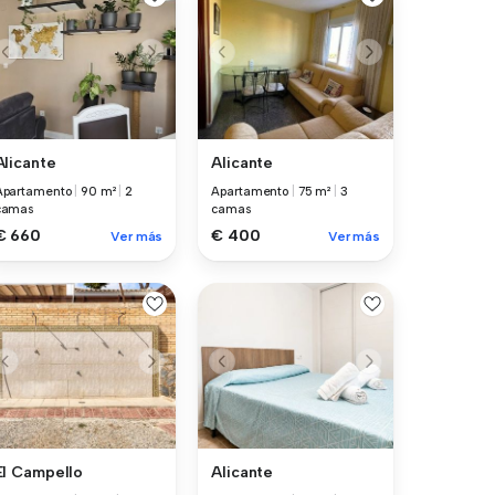
Alicante
Alicante
Apartamento
|
90 m²
|
2
Apartamento
|
75 m²
|
3
camas
camas
€ 660
€ 400
Ver más
Ver más
El Campello
Alicante