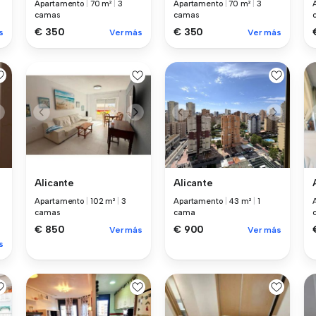
Apartamento
|
70 m²
|
3
Apartamento
|
70 m²
|
3
camas
camas
€ 350
€ 350
Ver más
Ver más
s
Alicante
Alicante
Apartamento
|
102 m²
|
3
Apartamento
|
43 m²
|
1
camas
cama
€ 850
€ 900
Ver más
Ver más
s