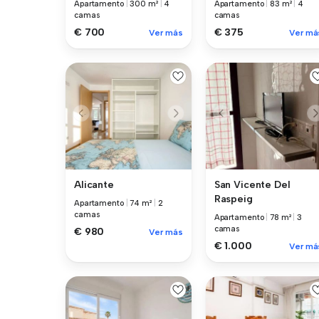
Apartamento
|
300 m²
|
4
Apartamento
|
83 m²
|
4
camas
camas
€ 700
€ 375
Ver más
Ver má
Alicante
San Vicente Del
Raspeig
Apartamento
|
74 m²
|
2
camas
Apartamento
|
78 m²
|
3
camas
€ 980
Ver más
€ 1.000
Ver má