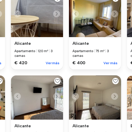
Alicante
Alicante
Apartamento
|
120 m²
|
3
Apartamento
|
75 m²
|
3
camas
camas
€ 420
€ 400
s
Ver más
Ver más
Alicante
Alicante