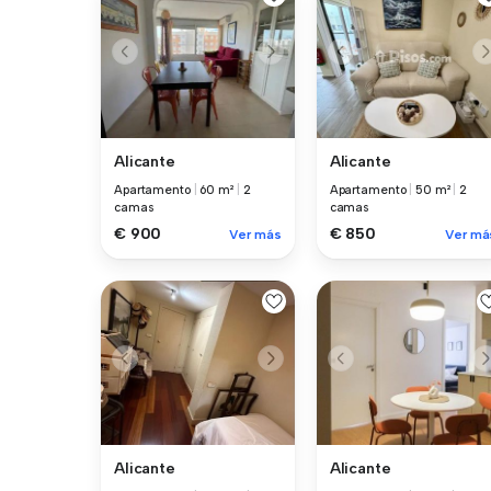
Alicante
Alicante
Apartamento
|
60 m²
|
2
Apartamento
|
50 m²
|
2
camas
camas
€ 900
€ 850
Ver más
Ver má
Alicante
Alicante