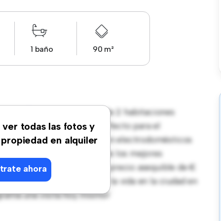
1 baño
90 m²
Este moderno apartamento de 2 habitaciones
or. El diseño diáfano es perfecto para el
 ver todas las fotos y
temporáneo está equipada con electrodomésticos
 propiedad en alquiler
 estarás a solo unos pasos de los mejores
imiento de la ciudad. Con un precio asequible de €
trate ahora
antástica para disfrutar de la vida en la ciudad en
grama una visita hoy mismo!