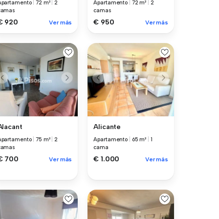
Apartamento
|
72 m²
|
2
Apartamento
|
72 m²
|
2
camas
camas
€ 920
€ 950
Ver más
Ver más
Alacant
Alicante
Apartamento
|
75 m²
|
2
Apartamento
|
65 m²
|
1
camas
cama
€ 700
€ 1.000
Ver más
Ver más