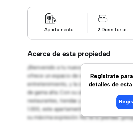
Apartamento
2 Dormitorios
Acerca de esta propiedad
¡Bienvenido a tu nuevo hogar en Alicante! 
ofrece un espacio de vida elegante y acoged
Regístrate para
entretenimiento, y la cocina de estilo con
detalles de esta
de gama alta. Con su ubicación privilegiada,
restaurantes, tiendas y lugares de entreten
Regís
1.000, este apartamento es una oportunidad f
su máxima expresión. No te lo pierdas: ¡pro