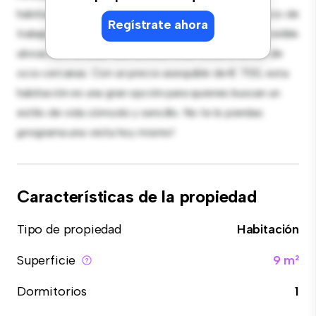
habitación proporciona una cama cómoda, un espacio de
Regístrate ahora
trabajo y soluciones de almacenamiento. Con su increíble
ubicación, tendrás fácil acceso a servicios y zonas de
ocio cercanas. Con un precio asequible de € 700, esta
habitación es una gran opción para quienes buscan un
estilo de vida cómodo y sencillo. No te lo pierdas:
¡programa una visita hoy mismo!
Características de la propiedad
Tipo de propiedad
Habitación
Superficie
9 m²
Dormitorios
1