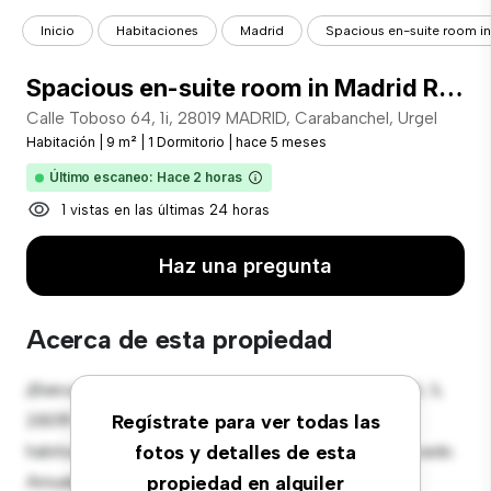
Inicio
Habitaciones
Madrid
Spacious en-suite room in 
Spacious en-suite room in Madrid Río with air conditioning
Calle Toboso 64, 1i, 28019 MADRID, Carabanchel, Urgel
Habitación
|
9 m²
|
1 Dormitorio
|
hace 5 meses
Último escaneo: Hace 2 horas
1 vistas en las últimas 24 horas
Haz una pregunta
Acerca de esta propiedad
¡Bienvenido a tu nueva estancia en Calle Toboso 64, 1i,
28019 MADRID, Carabanchel, Urgel! Esta cómoda
Regístrate para ver todas las
habitación ofrece un espacio de vida pacífico y privado.
fotos y detalles de esta
Amueblada con lo esencial para tu disfrute, esta
propiedad en alquiler