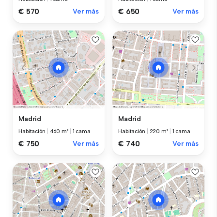
€ 570
Ver más
€ 650
Ver más
Madrid
Madrid
Habitación
|
460 m²
|
1 cama
Habitación
|
220 m²
|
1 cama
€ 750
Ver más
€ 740
Ver más