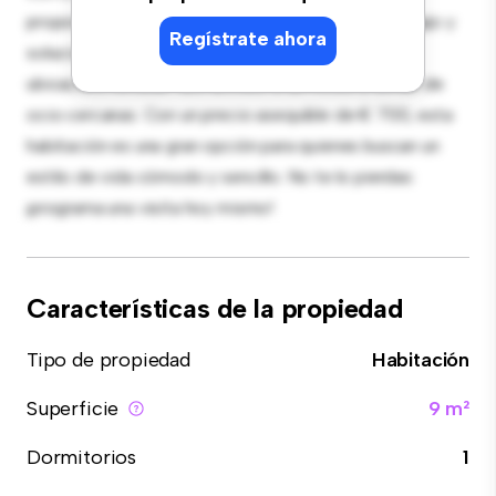
proporciona una cama cómoda, un espacio de trabajo y
Regístrate ahora
soluciones de almacenamiento. Con su increíble
ubicación, tendrás fácil acceso a servicios y zonas de
ocio cercanas. Con un precio asequible de € 700, esta
habitación es una gran opción para quienes buscan un
estilo de vida cómodo y sencillo. No te lo pierdas:
¡programa una visita hoy mismo!
Características de la propiedad
Tipo de propiedad
Habitación
Superficie
9 m²
Dormitorios
1