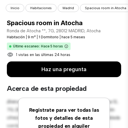
Inicio
Habitaciones
Madrid
Spacious room in Atocha
Spacious room in Atocha
Ronda de Atocha **, 7G, 28012 MADRID, Atocha
Habitación
|
9 m²
|
1 Dormitorio
|
hace 5 meses
Último escaneo: Hace 5 horas
1 vistas en las últimas 24 horas
Haz una pregunta
Acerca de esta propiedad
¡Bienvenido a tu nueva estancia en Ronda de Atocha 12,
7G, 28012 MADRID, Atocha! Esta cómoda habitación
Regístrate para ver todas las
ofrece un espacio de vida pacífico y privado. Amueblada
fotos y detalles de esta
con lo esencial para tu disfrute, esta habitación
propiedad en alquiler