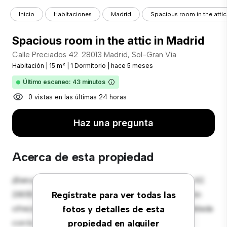
Inicio
Habitaciones
Madrid
Spacious room in the attic
Spacious room in the attic in Madrid
Calle Preciados 42. 28013 Madrid, Sol-Gran Vía
Habitación
|
15 m²
|
1 Dormitorio
|
hace 5 meses
Último escaneo: 43 minutos
0 vistas en las últimas 24 horas
Haz una pregunta
Acerca de esta propiedad
¡Bienvenido a tu nueva estancia en Calle Preciados 42.
28013 Madrid, Sol-Gran Vía! Esta cómoda habitación
Regístrate para ver todas las
ofrece un espacio de vida pacífico y privado. Amueblada
fotos y detalles de esta
con lo esencial para tu disfrute, esta habitación
propiedad en alquiler