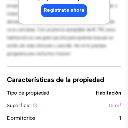
proporciona una cama cómoda, un espacio de trabajo y
Regístrate ahora
soluciones de almacenamiento. Con su increíble
ubicación, tendrás fácil acceso a servicios y zonas de
ocio cercanas. Con un precio asequible de € 710, esta
habitación es una gran opción para quienes buscan un
estilo de vida cómodo y sencillo. No te lo pierdas:
¡programa una visita hoy mismo!
Características de la propiedad
Tipo de propiedad
Habitación
Superficie
15 m²
Dormitorios
1