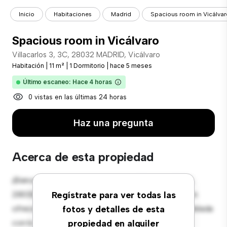
Inicio
Habitaciones
Madrid
Spacious room in Vicálvar
Spacious room in Vicálvaro
Villacarlos 3, 3C, 28032 MADRID, Vicálvaro
Habitación
|
11 m²
|
1 Dormitorio
|
hace 5 meses
Último escaneo: Hace 4 horas
0 vistas en las últimas 24 horas
Haz una pregunta
Acerca de esta propiedad
¡Bienvenido a tu nueva estancia en Villacarlos 3, 3C,
28032 MADRID, Vicálvaro! Esta cómoda habitación
Regístrate para ver todas las
ofrece un espacio de vida pacífico y privado. Amueblada
fotos y detalles de esta
con lo esencial para tu disfrute, esta habitación
propiedad en alquiler