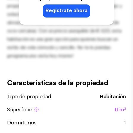
proporciona una cama cómoda, un espacio de trabajo y
Regístrate ahora
soluciones de almacenamiento. Con su increíble
ubicación, tendrás fácil acceso a servicios y zonas de
ocio cercanas. Con un precio asequible de € 620, esta
habitación es una gran opción para quienes buscan un
estilo de vida cómodo y sencillo. No te lo pierdas:
¡programa una visita hoy mismo!
Características de la propiedad
Tipo de propiedad
Habitación
Superficie
11 m²
Dormitorios
1