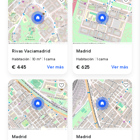
Rivas Vaciamadrid
Madrid
Habitación
|
10 m²
|
1 cama
Habitación
|
1 cama
€ 445
Ver más
€ 625
Ver más
Madrid
Madrid