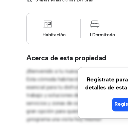
0 vistas en las últimas 24 horas
Habitación
1 Dormitorio
Acerca de esta propiedad
¡Bienvenido a tu nueva estancia en Avenid
Esta cómoda habitación ofrece un espacio d
Regístrate para
esencial para tu disfrute, esta habitación
detalles de esta
trabajo y soluciones de almacenamiento. Con
servicios y zonas de ocio cercanas. Con un 
Regís
gran opción para quienes buscan un estilo de
¡programa una visita hoy mismo!