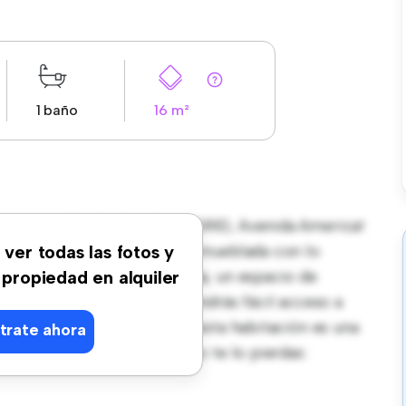
1 baño
16 m²
a América 27, 6D, 28002 MADRID, Avenida America!
e vida pacífico y privado. Amueblada con lo
 ver todas las fotos y
 proporciona una cama cómoda, un espacio de
 propiedad en alquiler
 su increíble ubicación, tendrás fácil acceso a
precio asequible de € 750, esta habitación es una
trate ahora
 vida cómodo y sencillo. No te lo pierdas: