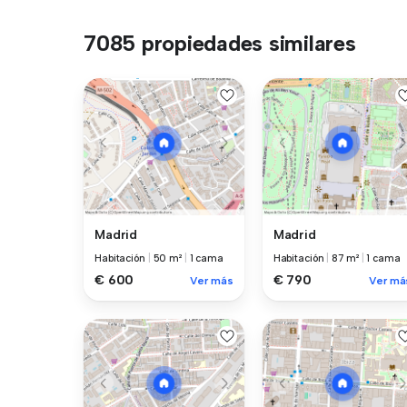
7085 propiedades similares
Madrid
Madrid
Habitación
|
50 m²
|
1 cama
Habitación
|
87 m²
|
1 cama
€ 600
€ 790
Ver más
Ver má