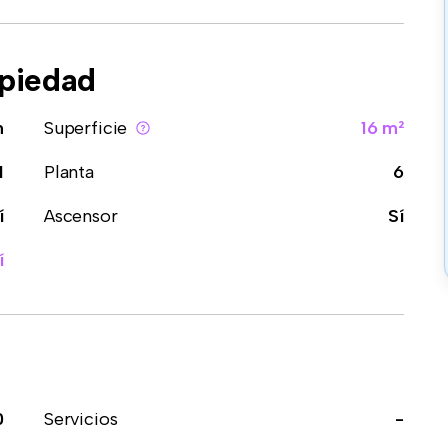
opiedad
n
Superficie
16 m²
1
Planta
6
í
Ascensor
Sí
í
0
Servicios
-