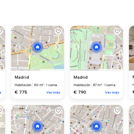
Madrid
Madrid
Habitación
|
80 m²
|
1 cama
Habitación
|
87 m²
|
1 cama
€ 775
€ 790
s
Ver más
Ver más