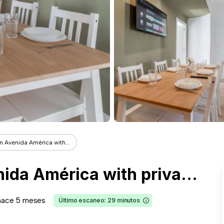
 Avenida América with...
Spacious room on Avenida América with private terrace
hace 5 meses
Último escaneo: 29 minutos