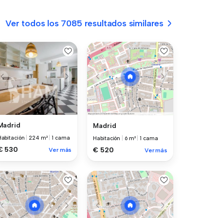
Ver todos los 7085 resultados similares
Madrid
Madrid
Habitación
|
224 m²
|
1 cama
Habitación
|
6 m²
|
1 cama
€ 530
€ 520
Ver más
Ver más