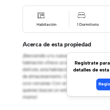
Habitación
1 Dormitorio
Acerca de esta propiedad
¡Bienvenido a tu nueva estancia en Carnice
habitación ofrece un espacio de vida pacífi
Regístrate para
disfrute, esta habitación proporciona una 
detalles de esta
de almacenamiento. Con su increíble ubicaci
ocio cercanas. Con un precio asequible de €
Regís
quienes buscan un estilo de vida cómodo y se
mismo!