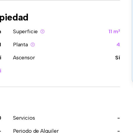
opiedad
n
Superficie
11 m²
1
Planta
4
í
Ascensor
Sí
í
0
Servicios
-
-
Periodo de Alquiler
-