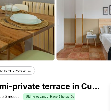
h semi-private terra...
Spacious room with semi-private terrace in Cuatro Caminos
ce 5 meses
Último escaneo: Hace 2 horas