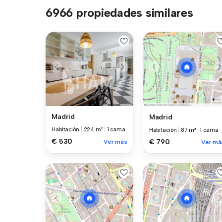
6966 propiedades similares
Madrid
Madrid
Habitación
|
224 m²
|
1 cama
Habitación
|
87 m²
|
1 cama
€ 530
€ 790
Ver más
Ver má