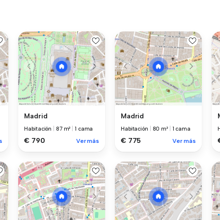
Madrid
Madrid
Habitación
|
87 m²
|
1 cama
Habitación
|
80 m²
|
1 cama
€ 790
€ 775
s
Ver más
Ver más