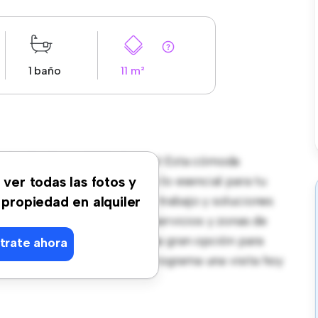
1 baño
11 m²
r, 21, 28039 MADRID, Tetuán! Esta cómoda
co y privado. Amueblada con lo esencial para tu
 ver todas las fotos y
cama cómoda, un espacio de trabajo y soluciones
 propiedad en alquiler
ón, tendrás fácil acceso a servicios y zonas de
 770, esta habitación es una gran opción para
trate ahora
ncillo. No te lo pierdas: ¡programa una visita hoy