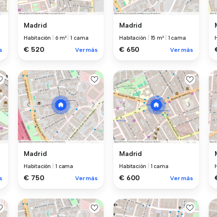
Madrid
Madrid
Habitación
|
6 m²
|
1 cama
Habitación
|
15 m²
|
1 cama
€ 520
€ 650
s
Ver más
Ver más
Madrid
Madrid
Habitación
|
1 cama
Habitación
|
1 cama
€ 750
€ 600
s
Ver más
Ver más