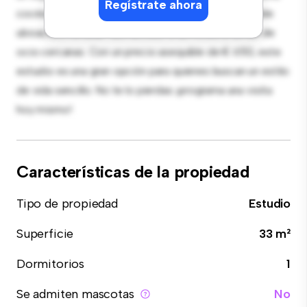
Regístrate ahora
cocina americana y un baño elegante. Con su increíble
ubicación, tendrás fácil acceso a servicios y zonas de
ocio cercanas. Con un precio asequible de € 650, este
estudio es una gran opción para quienes buscan un estilo
de vida sencillo. No te lo pierdas: ¡programa una visita
hoy mismo!
Características de la propiedad
Tipo de propiedad
Estudio
Superficie
33 m²
Dormitorios
1
Se admiten mascotas
No