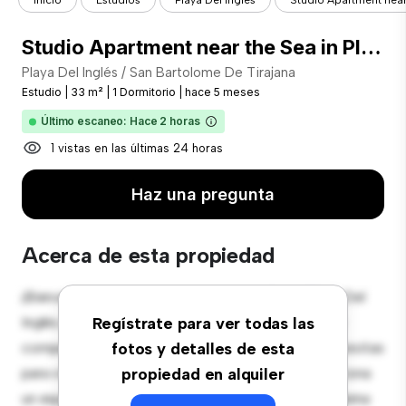
Inicio
Estudios
Playa Del Inglés
Studio Apartment near 
Studio Apartment near the Sea in Playa del Inglés
Playa Del Inglés / San Bartolome De Tirajana
Estudio
|
33 m²
|
1 Dormitorio
|
hace 5 meses
Último escaneo: Hace 2 horas
1 vistas en las últimas 24 horas
Haz una pregunta
Acerca de esta propiedad
¡Bienvenido a tu nuevo acogedor estudio en Playa Del
Inglés / San Bartolome De Tirajana! Este elegante y
Regístrate para ver todas las
compacto espacio de vida ofrece todo lo que necesitas
fotos y detalles de esta
para vivir cómodamente. El diseño abierto proporciona
propiedad en alquiler
un espacio versátil para vivir y dormir, con una moderna