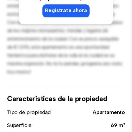
entretenimiento, y la cocina de estilo contemporáneo
Regístrate ahora
está equipada con electrodomésticos de gama alta.
Con su ubicación privilegiada, estarás a solo unos pasos
de los mejores restaurantes, tiendas y lugares de
entretenimiento de la ciudad. Con un precio asequible
de € 1.293, este apartamento es una oportunidad
fantástica para disfrutar de la vida en la ciudad en su
máxima expresión. No te lo pierdas: ¡programa una visita
hoy mismo!
Características de la propiedad
Tipo de propiedad
Apartamento
Superficie
69 m²