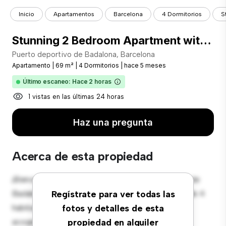
Inicio
Apartamentos
Barcelona
4 Dormitorios
S
Stunning 2 Bedroom Apartment with Private Terrace and Communal Pool
Puerto deportivo de Badalona, Barcelona
Apartamento
|
69 m²
|
4 Dormitorios
|
hace 5 meses
Último escaneo: Hace 2 horas
1 vistas en las últimas 24 horas
Haz una pregunta
Acerca de esta propiedad
¡Bienvenido a tu nuevo hogar en Puerto deportivo de
Badalona, Barcelona! Este moderno apartamento de 4
Regístrate para ver todas las
habitaciones ofrece un espacio de vida elegante y
fotos y detalles de esta
acogedor. El diseño diáfano es perfecto para el
propiedad en alquiler