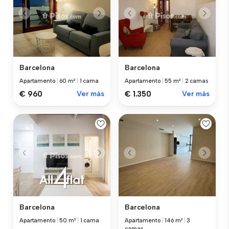
Barcelona
Barcelona
Apartamento
|
60 m²
|
1 cama
Apartamento
|
55 m²
|
2 camas
€ 960
Ver más
€ 1.350
Ver más
Barcelona
Barcelona
Apartamento
|
50 m²
|
1 cama
Apartamento
|
146 m²
|
3
camas