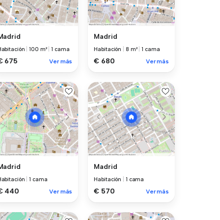
Madrid
Madrid
Habitación
|
100 m²
|
1 cama
Habitación
|
8 m²
|
1 cama
€ 675
€ 680
Ver más
Ver más
Madrid
Madrid
Habitación
|
1 cama
Habitación
|
1 cama
€ 440
€ 570
Ver más
Ver más