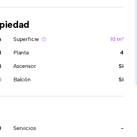
opiedad
n
Superficie
10 m²
1
Planta
4
í
Ascensor
Sí
í
Balcón
Sí
0
Servicios
-