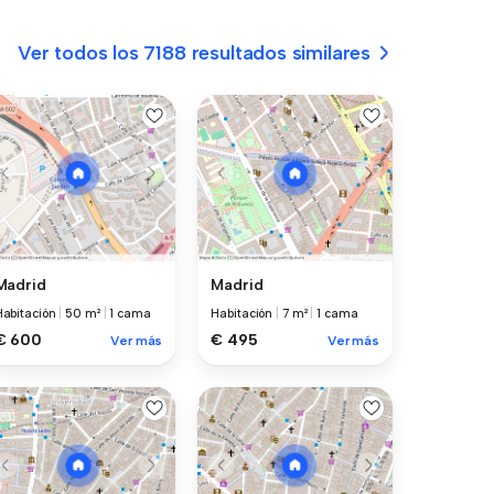
Ver todos los 7188 resultados similares
Madrid
Madrid
Habitación
|
50 m²
|
1 cama
Habitación
|
7 m²
|
1 cama
€ 600
€ 495
Ver más
Ver más