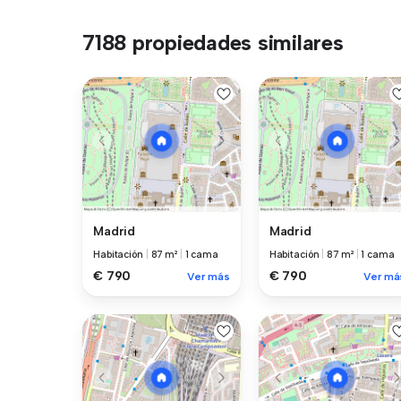
7188 propiedades similares
Madrid
Madrid
Habitación
|
87 m²
|
1 cama
Habitación
|
87 m²
|
1 cama
€ 790
€ 790
Ver más
Ver má