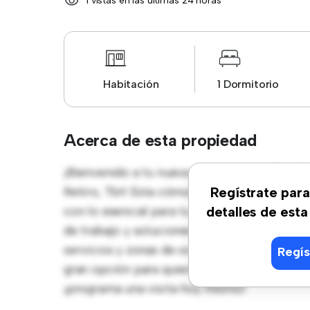
1 vistas en las últimas 24 horas
Habitación
1 Dormitorio
Acerca de esta propiedad
¡Bienvenido a tu nueva estancia en Calle C
Retiro, Tbt! Esta cómoda habitación ofrece 
Regístrate para
con lo esencial para tu disfrute, esta hab
detalles de esta
de trabajo y soluciones de almacenamiento. 
servicios y zonas de ocio cercanas. Con un 
Regís
gran opción para quienes buscan un estilo de
¡programa una visita hoy mismo!