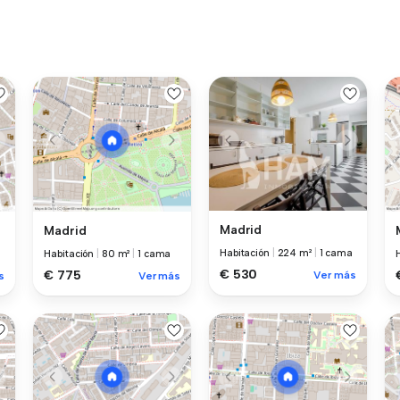
Madrid
Madrid
Habitación
|
224 m²
|
1 cama
Habitación
|
80 m²
|
1 cama
€ 530
€ 775
Ver más
s
Ver más