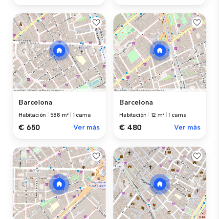
Barcelona
Barcelona
Habitación
|
588 m²
|
1 cama
Habitación
|
12 m²
|
1 cama
€ 650
Ver más
€ 480
Ver más