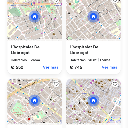
L'hospitalet De
L'hospitalet De
Llobregat
Llobregat
Habitación
|
1 cama
Habitación
|
90 m²
|
1 cama
€ 650
Ver más
€ 745
Ver más