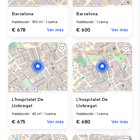
Barcelona
Barcelona
Habitación
|
150 m²
|
1 cama
Habitación
|
1 cama
€ 678
Ver más
€ 600
Ver más
L'hospitalet De
L'hospitalet De
Llobregat
Llobregat
Habitación
|
60 m²
|
1 cama
Habitación
|
1 cama
€ 675
Ver más
€ 680
Ver más