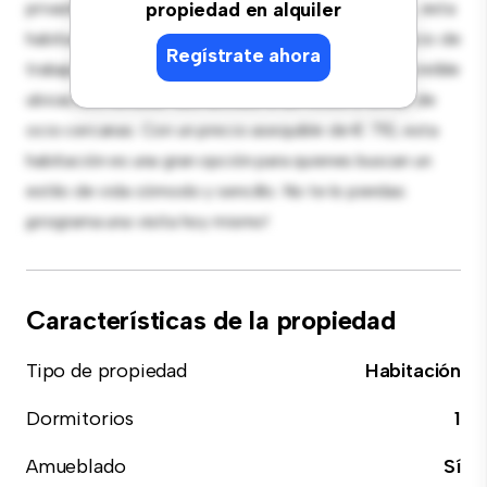
privado. Amueblada con lo esencial para tu disfrute, esta
propiedad en alquiler
habitación proporciona una cama cómoda, un espacio de
Regístrate ahora
trabajo y soluciones de almacenamiento. Con su increíble
ubicación, tendrás fácil acceso a servicios y zonas de
ocio cercanas. Con un precio asequible de € 710, esta
habitación es una gran opción para quienes buscan un
estilo de vida cómodo y sencillo. No te lo pierdas:
¡programa una visita hoy mismo!
Características de la propiedad
Tipo de propiedad
Habitación
Dormitorios
1
Amueblado
Sí