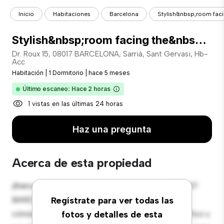
Inicio
Habitaciones
Barcelona
Stylish&nbsp;room faci
Stylish&nbsp;room facing the&nbsp;private garden in Sarrià
Dr. Roux 15, 08017 BARCELONA, Sarrià, Sant Gervasi, Hb-
Acc
Habitación
|
1 Dormitorio
|
hace 5 meses
Último escaneo: Hace 2 horas
1 vistas en las últimas 24 horas
Haz una pregunta
Acerca de esta propiedad
¡Bienvenido a tu nueva estancia en Dr. Roux 15, 08017
BARCELONA, Sarrià, Sant Gervasi, Hb-Acc! Esta
Regístrate para ver todas las
cómoda habitación ofrece un espacio de vida pacífico y
fotos y detalles de esta