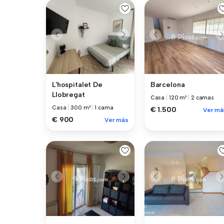
L'hospitalet De
Barcelona
Llobregat
Casa
|
120 m²
|
2 camas
Casa
|
300 m²
|
1 cama
€ 1.500
Ver má
€ 900
Ver más