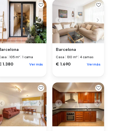
Barcelona
Barcelona
Casa
|
105 m²
|
1 cama
Casa
|
130 m²
|
4 camas
€ 1.380
€ 1.690
Ver más
Ver más