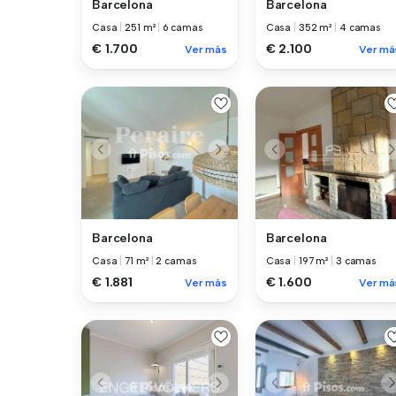
Barcelona
Barcelona
Casa
|
251 m²
|
6 camas
Casa
|
352 m²
|
4 camas
€ 1.700
€ 2.100
Ver más
Ver má
Barcelona
Barcelona
Casa
|
71 m²
|
2 camas
Casa
|
197 m²
|
3 camas
€ 1.881
€ 1.600
Ver más
Ver má