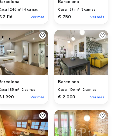
Barcelona
Barcelona
Casa
|
246 m²
|
4 camas
Casa
|
89 m²
|
3 camas
€ 2.116
€ 750
Ver más
Ver más
Barcelona
Barcelona
Casa
|
85 m²
|
2 camas
Casa
|
106 m²
|
2 camas
€ 1.990
€ 2.000
Ver más
Ver más