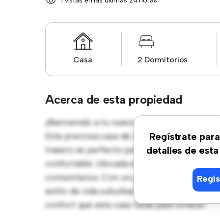
1 vistas en las últimas 24 horas
Casa
2 Dormitorios
Acerca de esta propiedad
¡Bienvenido a tu nuevo oasis suburbano en
Esta preciosa casa de 2 habitaciones ofrece
Regístrate para
trasero es perfecto para reuniones al aire l
detalles de esta
confortable. Ubicada en un vecindario famili
comunitarios. Con un precio asequible de € 
Regís
estilo de vida suburbano tranquilo. Programa
confort que esta casa tiene para ofrecer.