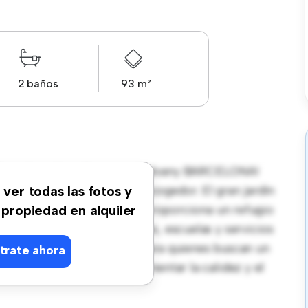
2 baños
93 m²
 Barcelona Sant Gervasi - Galvany BARCELONA!
 un ambiente espacioso y acogedor. El gran jardín
 ver todas las fotos y
ibre, y el interior acogedor proporciona un refugio
 propiedad en alquiler
ar, tendrás acceso a parques, escuelas y servicios
2.200, esta casa es ideal para quienes buscan un
trate ahora
 una visita hoy para experimentar la calidez y el