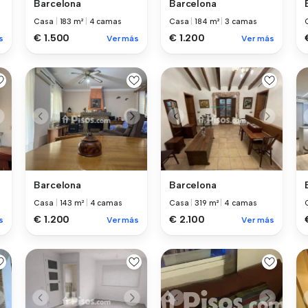
Barcelona
Barcelona
Casa
|
183 m²
|
4 camas
Casa
|
184 m²
|
3 camas
€ 1.500
€ 1.200
s
Ver más
Ver más
Barcelona
Barcelona
Casa
|
143 m²
|
4 camas
Casa
|
319 m²
|
4 camas
€ 1.200
€ 2.100
s
Ver más
Ver más