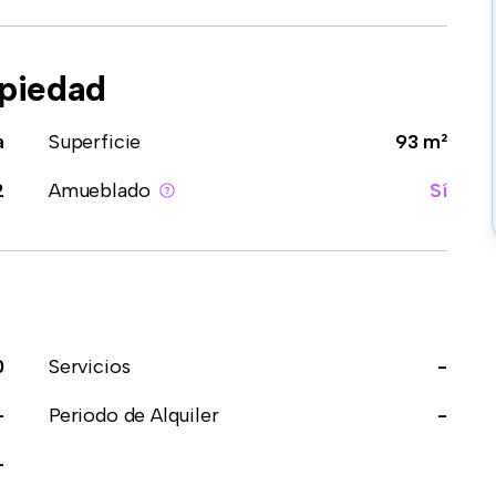
opiedad
a
Superficie
93 m²
2
Amueblado
Sí
0
Servicios
-
-
Periodo de Alquiler
-
-