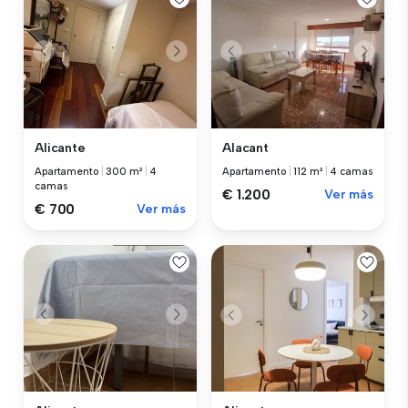
Alicante
Alacant
Apartamento
|
300 m²
|
4
Apartamento
|
112 m²
|
4 camas
camas
€ 1.200
Ver más
€ 700
Ver más