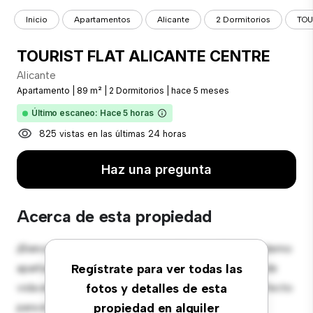
Inicio
Apartamentos
Alicante
2 Dormitorios
TOU
TOURIST FLAT ALICANTE CENTRE
Alicante
Apartamento
|
89 m²
|
2 Dormitorios
|
hace 5 meses
Último escaneo: Hace 5 horas
825 vistas en las últimas 24 horas
Haz una pregunta
Acerca de esta propiedad
¡Bienvenido a tu nuevo hogar en Alicante! Este moderno
apartamento de 2 habitaciones ofrece un espacio de
Regístrate para ver todas las
vida elegante y acogedor. El diseño diáfano es perfecto
fotos y detalles de esta
para el entretenimiento, y la cocina de estilo
propiedad en alquiler