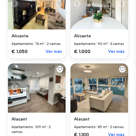
Alicante
Alicante
Apartamento
|
76 m²
|
2 camas
Apartamento
|
90 m²
|
3 camas
€ 1.050
Ver más
€ 1.000
Ver más
Alacant
Alacant
Apartamento
|
109 m²
|
2
Apartamento
|
85 m²
|
2 camas
camas
€ 1.100
Ver más