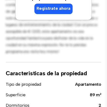
contemporáneo está equipada con electrodomésticos
Regístrate ahora
de gama alta. Con su ubicación privilegiada, estarás a
solo unos pasos de los mejores restaurantes, tiendas y
lugares de entretenimiento de la ciudad. Con un precio
asequible de € 1.200, este apartamento es una
oportunidad fantástica para disfrutar de la vida en la
ciudad en su máxima expresión. No te lo pierdas:
¡programa una visita hoy mismo!
Características de la propiedad
Tipo de propiedad
Apartamento
Superficie
89 m²
Dormitorios
2