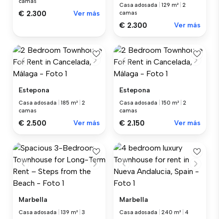
camas
Casa adosada
|
129 m²
|
2
€ 2.300
Ver más
camas
€ 2.300
Ver más
Estepona
Estepona
Casa adosada
|
185 m²
|
2
Casa adosada
|
150 m²
|
2
camas
camas
€ 2.500
Ver más
€ 2.150
Ver más
Marbella
Marbella
Casa adosada
|
139 m²
|
3
Casa adosada
|
240 m²
|
4