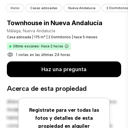
Inicio
Casas adosadas
Nueva Andalucia
2 Dormitorio
Townhouse in Nueva Andalucía
Málaga, Nueva Andalucía
Casa adosada
|
175 m²
|
2 Dormitorios
|
hace 5 meses
Último escaneo: Hace 2 horas
1 vistas en las últimas 24 horas
Haz una pregunta
Acerca de esta propiedad
¡Bienvenido a tu nueva casa adosada en Málaga, Nueva
Andalucía! Esta espaciosa casa adosada de 2
Regístrate para ver todas las
habitaciones ofrece un espacio de vida moderno y
fotos y detalles de esta
cómodo. El diseño bien pensado proporciona mucho
propiedad en alquiler