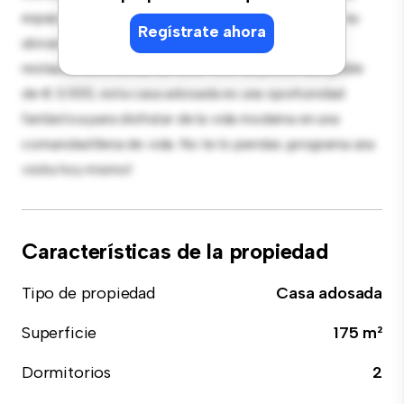
espacio para la relajación y el entretenimiento. Con su
Regístrate ahora
ubicación privilegiada, estarás cerca de tiendas,
restaurantes y zonas de ocio. Con un precio asequible
de € 3.000, esta casa adosada es una oportunidad
fantástica para disfrutar de la vida moderna en una
comunidad llena de vida. No te lo pierdas: ¡programa una
visita hoy mismo!
Características de la propiedad
Tipo de propiedad
Casa adosada
Superficie
175 m²
Dormitorios
2