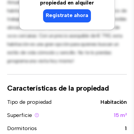
Amueblada con lo esencial para tu disfrute, esta
propiedad en alquiler
habitación proporciona una cama cómoda, un espacio de
Regístrate ahora
trabajo y soluciones de almacenamiento. Con su increíble
ubicación, tendrás fácil acceso a servicios y zonas de
ocio cercanas. Con un precio asequible de € 790, esta
habitación es una gran opción para quienes buscan un
estilo de vida cómodo y sencillo. No te lo pierdas:
¡programa una visita hoy mismo!
Características de la propiedad
Tipo de propiedad
Habitación
Superficie
15 m²
Dormitorios
1