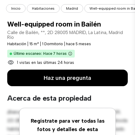
Inicio
Habitaciones
Madrid
Well-equipped room in Ba
Well-equipped room in Bailén
Calle de Bailén, **, 2D 28005 MADRID, La Latina, Madrid
Río
Habitación
|
15 m²
|
1 Dormitorio
|
hace 5 meses
Último escaneo: Hace 7 horas
1 vistas en las últimas 24 horas
Haz una pregunta
Acerca de esta propiedad
¡Bienvenido a tu nueva estancia en Calle de Bailén, 39,
2D 28005 MADRID, La Latina, Madrid Río! Esta cómoda
Regístrate para ver todas las
habitación ofrece un espacio de vida pacífico y privado.
fotos y detalles de esta