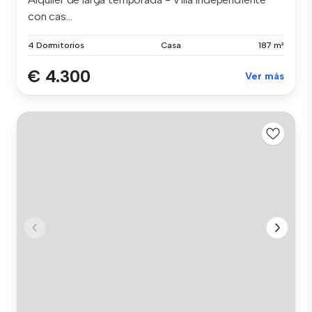
con cas...
4 Dormitorios
Casa
187 m²
€ 4.300
Ver más