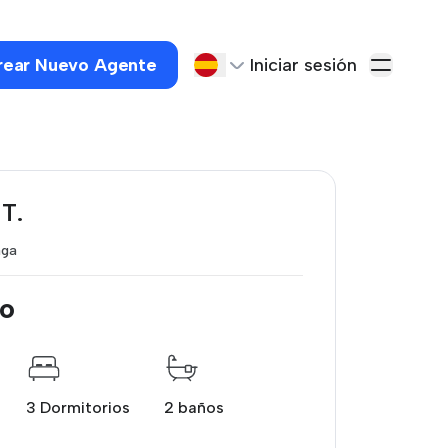
rear Nuevo Agente
Iniciar sesión
 T.
aga
o
3 Dormitorios
2 baños