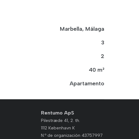
Marbella, Málaga
3
2
40 m²
Apartamento
Rentumo ApS
Pilestræde 41, 2. th.
1112 København K
N.º de organización 43757997