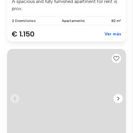
A spacious and fully furnished apartment for rent is
prov...
2 Dormitorios
Apartamento
82 m²
€ 1.150
Ver más